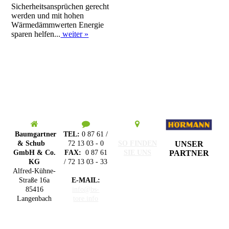
Sicherheitsansprüchen gerecht
werden und mit hohen
Wärmedämmwerten Energie
sparen helfen...
weiter »
Baumgartner
TEL:
0 87 61 /
UNSER
& Schub
72 13 03 - 0
SO FINDEN
PARTNER
GmbH & Co.
FAX:
0 87 61
SIE UNS
KG
/ 72 13 03 - 33
Alfred-Kühne-
Straße 16a
E-MAIL:
85416
info@bs-
Langenbach
tore.info