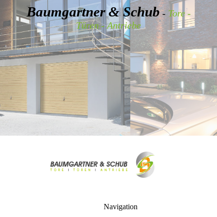
Baumgartner & Schub
-
Tore -
Türen - Antriebe
Navigation