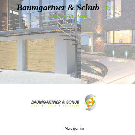
Baumgartner & Schub
-
Tore -
Türen - Antriebe
Navigation