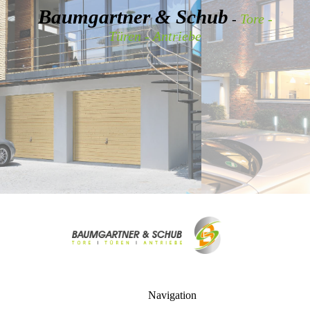
Baumgartner & Schub
-
Tore -
Türen - Antriebe
Navigation