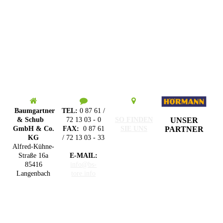
Baumgartner
TEL:
0 87 61 /
UNSER
& Schub
72 13 03 - 0
SO FINDEN
PARTNER
GmbH & Co.
FAX:
0 87 61
SIE UNS
KG
/ 72 13 03 - 33
Alfred-Kühne-
Straße 16a
E-MAIL:
85416
info@bs-
Langenbach
tore.info