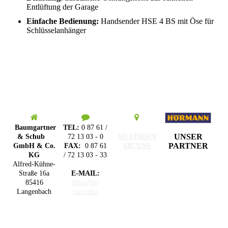
Entlüftung der Garage
Einfache Bedienung:
Handsender HSE 4 BS mit Öse für
Schlüsselanhänger
Baumgartner
TEL:
0 87 61 /
UNSER
& Schub
72 13 03 - 0
SO FINDEN
PARTNER
GmbH & Co.
FAX:
0 87 61
SIE UNS
KG
/ 72 13 03 - 33
Alfred-Kühne-
Straße 16a
E-MAIL:
85416
info@bs-
Langenbach
tore.info