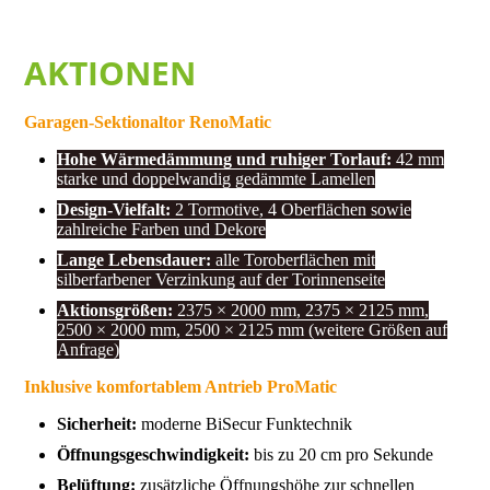
AKTIONEN
Garagen-Sektionaltor RenoMatic
Hohe Wärmedämmung und ruhiger Torlauf:
42 mm
starke und doppelwandig gedämmte Lamellen
Design-Vielfalt:
2 Tormotive, 4 Oberflächen sowie
zahlreiche Farben und Dekore
Lange Lebensdauer:
alle Toroberflächen mit
silberfarbener Verzinkung auf der Torinnenseite
Aktionsgrößen:
2375 × 2000 mm, 2375 × 2125 mm,
2500 × 2000 mm, 2500 × 2125 mm (weitere Größen auf
Anfrage)
Inklusive komfortablem Antrieb ProMatic
Sicherheit:
moderne BiSecur Funktechnik
Öffnungsgeschwindigkeit:
bis zu 20 cm pro Sekunde
Belüftung:
zusätzliche Öffnungshöhe zur schnellen